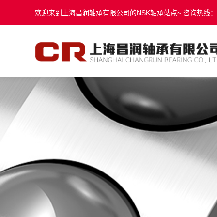
欢迎来到上海昌润轴承有限公司的NSK轴承站点~ 咨询热线：131