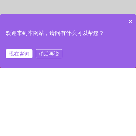
×
欢迎来到本网站，请问有什么可以帮您？
现在咨询
稍后再说
网站首页
联系我们
一键拨号
联系我们
13127856668
全国服务热线：
地址：上海市宝山区月罗路1116号8A9-10
邮箱：2364087039@qq.com
Copyright © 2023 上海昌润轴承有限公司
沪ICP备2023019003号-1