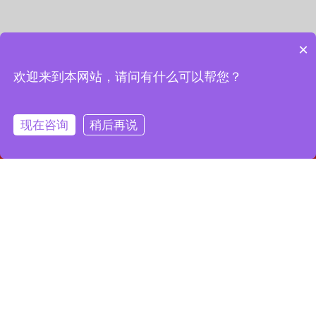
×
欢迎来到本网站，请问有什么可以帮您？
现在咨询
稍后再说
网站首页
联系我们
一键拨号
联系我们
13127856668
全国服务热线：
地址：上海市宝山区月罗路1116号8A9-10
邮箱：2364087039@qq.com
Copyright © 2023 上海昌润轴承有限公司
沪ICP备2023019003号-1