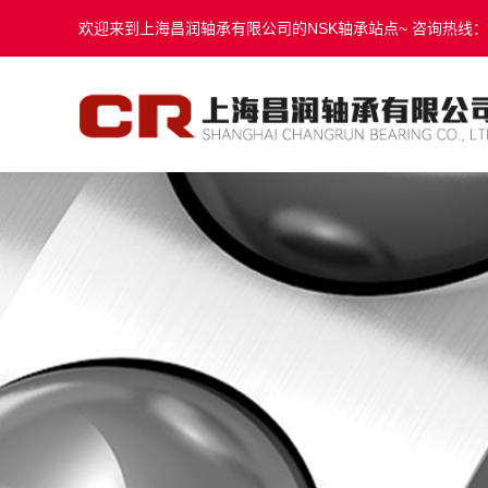
欢迎来到上海昌润轴承有限公司的NSK轴承站点~ 咨询热线：131