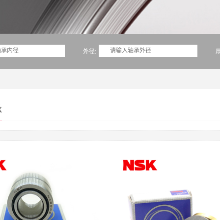
外径:
厚
承