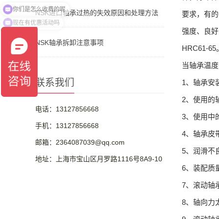
NSK进口轴承过热的失效原因和处理方法
要求，有的
现在有优惠活动吗
强度、良好
NSK轴承拆卸注意事项
HRC61
当轴承温度
联系我们
1、轴承安
2、使用的
电话：13127856668
3、使用中
手机：13127856668
4、轴承皮
邮箱：2364087039@qq.com
5、润滑不
地址：上海市宝山区月罗路1116号8A9-10
6、装配质
7、滚动轴
8、轴向力