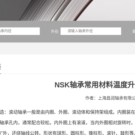
外径:
厚
断
NSK轴承常用材料温度
作者：上海昌润轴承有限
造：滚动轴承一般是由内圈、外圈、滚动体和保持架组成。内圈装在
轴承孔内，通常配合较松。内外圈上有滚道，当内外圈相对旋转时
转"外，还绕轴线公转。形状有球形、圆柱形、锥柱形、滚针、鼓形