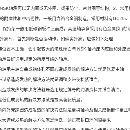
NSK轴承可以无内圈或无外圈、或带防尘、密封圈等结构。2、常
的耐磨性和冲击韧性。一般用含铬合金钢制造，常用材料有GCr15、GCr
-65。保持架一般用低碳钢板冲压而成，高速轴承多采用有色金属(如黄
升高时，首先判断是否误动作，如确实升高，应做如下处理：
装位置不正确，会引起较大的滚珠端面与 NSK 轴承座内座圈和外
轴承最好选用规定的精度等级的轴承。
的轴承主轴弯曲或箱体孔不同心造成发热的解决方法就是修复主轴
带过紧造成发热的解决方法就是调整皮带使松紧适当。
良造成发热的解决方法就是选用规定牌号的润滑资料并适当清洁。
量低造成发热的解决方法就是提高装配质量。
承内外壳跑圈造成发热的解决方法就是更换轴承及相关磨损部件更正
太大造成发热的解决方法就是清洗、调正密封口环间隙要求