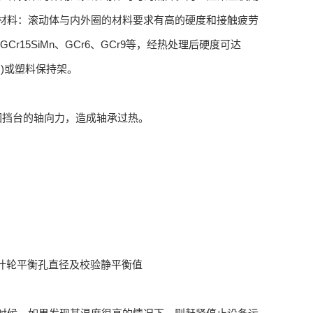
用材料：滚动体与内外圈的材料要求有高的硬度和接触疲劳
15SiMn、GCr6、GCr9等，经热处理后硬度可达
铜)或塑料保持架。
座圈挡台的轴向力，造成轴承过热。
叶轮平衡孔直径及校验静平衡值