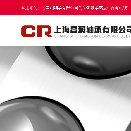
欢迎来到上海昌润轴承有限公司的NSK轴承站点~ 咨询热线：131