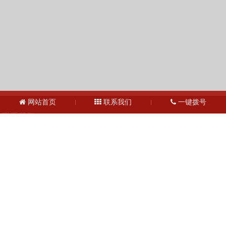
网站首页
联系我们
一键拨号
联系我们
13127856668
全国服务热线：
地址：上海市宝山区月罗路1116号8A9-10
邮箱：2364087039@qq.com
Copyright © 2023 上海昌润轴承有限公司
沪ICP备2023019003号-1