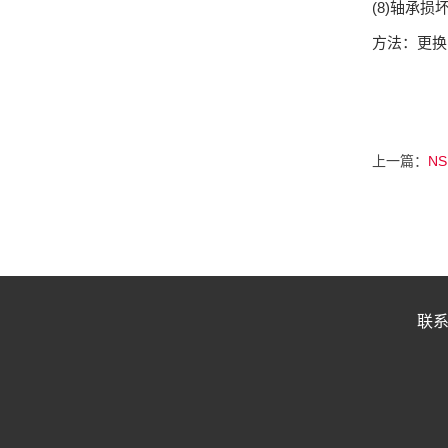
(8)轴承损
方法：更换
上一篇：
N
联系