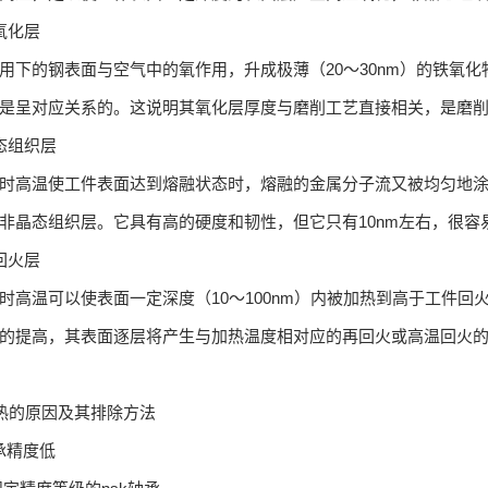
氧化层
用下的钢表面与空气中的氧作用，升成极薄（20～30nm）的铁氧
是呈对应关系的。这说明其氧化层厚度与磨削工艺直接相关，是磨
态组织层
时高温使工件表面达到熔融状态时，熔融的金属分子流又被均匀地
非晶态组织层。它具有高的硬度和韧性，但它只有10nm左右，很容
回火层
时高温可以使表面一定深度（10～100nm）内被加热到高于工件
的提高，其表面逐层将产生与加热温度相对应的再回火或高温回火
发热的原因及其排除方法
轴承精度低