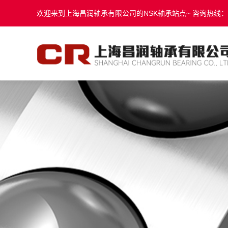
欢迎来到上海昌润轴承有限公司的NSK轴承站点~ 咨询热线：131