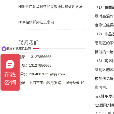
NSK进口轴承过热的失效原因和处理方法
（1）表面
瞬时高温作
NSK轴承拆卸注意事项
度测试结果
（2）非晶
联系我们
磨削区的瞬
现在有优惠活动吗
极薄的一层
电话：13127856668
（3）高温
手机：13127856668
磨削区的瞬
邮箱：2364087039@qq.com
被加热温度
地址：上海市宝山区月罗路1116号8A9-10
愈厉害。
nsk轴承
(1)原因: