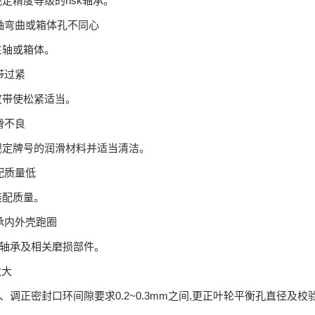
规定精度等级的nsk轴承。
:主轴弯曲或箱体孔不同心
主轴或箱体。
皮带过紧
皮带使松紧适当。
润滑不良
规定牌号的润滑材料并适当清洁。
装配质量低
装配质量。
轴承内外壳跑圈
轴承及相关磨损部件。
太大
、调正密封口环间隙要求0.2~0.3mm之间,更正叶轮平衡孔直径及校