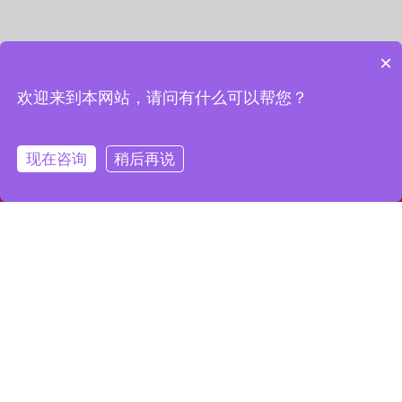
×
欢迎来到本网站，请问有什么可以帮您？
现在咨询
稍后再说
网站首页
联系我们
一键拨号
联系我们
13127856668
全国服务热线：
地址：上海市宝山区月罗路1116号8A9-10
邮箱：2364087039@qq.com
Copyright © 2023 上海昌润轴承有限公司
沪ICP备2023019003号-1