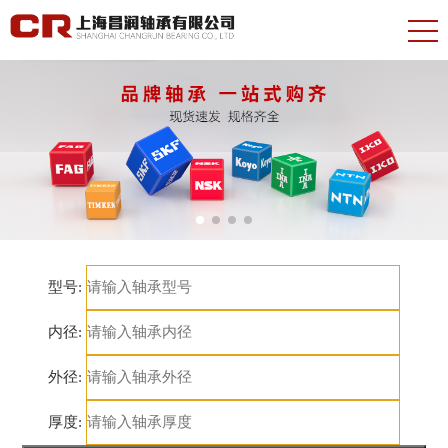
型号:
内径:
外径:
厚度: