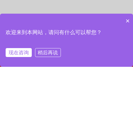
×
欢迎来到本网站，请问有什么可以帮您？
现在咨询
稍后再说
网站首页
联系我们
一键拨号
联系我们
13127856668
全国服务热线：
地址：上海市宝山区月罗路1116号8A9-10
邮箱：2364087039@qq.com
Copyright © 2023 上海昌润轴承有限公司
沪ICP备2023019003号-1