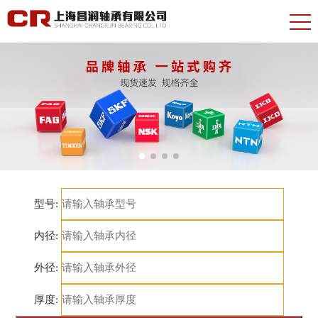
型号:
内径:
外径:
厚度: