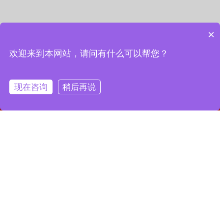
×
欢迎来到本网站，请问有什么可以帮您？
现在咨询
稍后再说
网站首页
联系我们
一键拨号
联系我们
13127856668
全国服务热线：
地址：上海市宝山区月罗路1116号8A9-10
邮箱：2364087039@qq.com
Copyright © 2023 上海昌润轴承有限公司
沪ICP备2023019003号-1