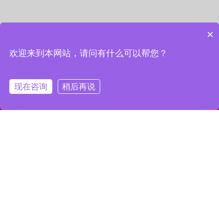
×
欢迎来到本网站，请问有什么可以帮您？
现在咨询
稍后再说
网站首页
联系我们
一键拨号
联系我们
13127856668
全国服务热线：
地址：上海市宝山区月罗路1116号8A9-10
邮箱：2364087039@qq.com
Copyright © 2023 上海昌润轴承有限公司
沪ICP备2023019003号-1