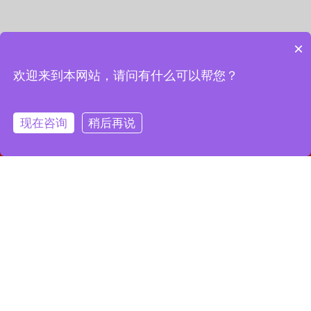
×
欢迎来到本网站，请问有什么可以帮您？
现在咨询
稍后再说
网站首页
联系我们
一键拨号
联系我们
13127856668
全国服务热线：
地址：上海市宝山区月罗路1116号8A9-10
邮箱：2364087039@qq.com
Copyright © 2023 上海昌润轴承有限公司
沪ICP备2023019003号-1