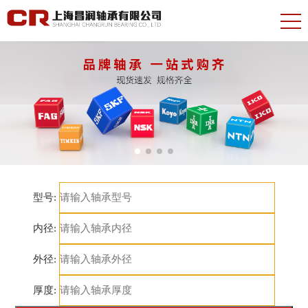
型号:
内径:
外径:
厚度: