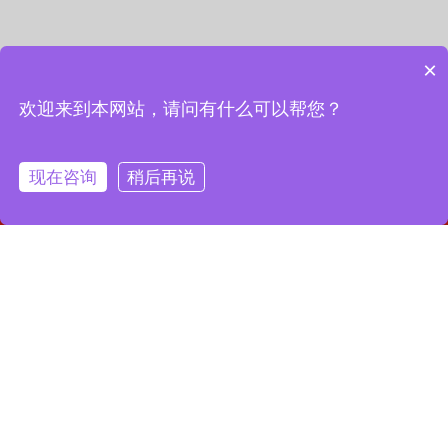
×
欢迎来到本网站，请问有什么可以帮您？
现在咨询
稍后再说
网站首页
联系我们
一键拨号
联系我们
13127856668
全国服务热线：
地址：上海市宝山区月罗路1116号8A9-10
邮箱：2364087039@qq.com
Copyright © 2023 上海昌润轴承有限公司
沪ICP备2023019003号-1