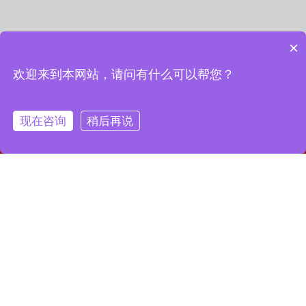
×
欢迎来到本网站，请问有什么可以帮您？
现在咨询
稍后再说
网站首页
联系我们
一键拨号
联系我们
13127856668
全国服务热线：
地址：上海市宝山区月罗路1116号8A9-10
邮箱：2364087039@qq.com
Copyright © 2023 上海昌润轴承有限公司
沪ICP备2023019003号-1