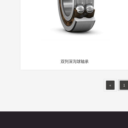
双列深沟球轴承
«
1