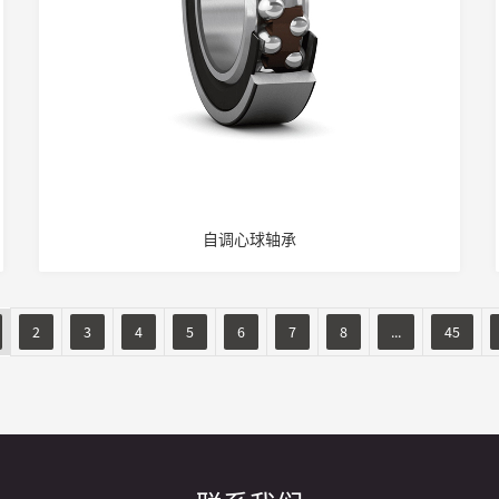
自调心球轴承
2
3
4
5
6
7
8
...
45