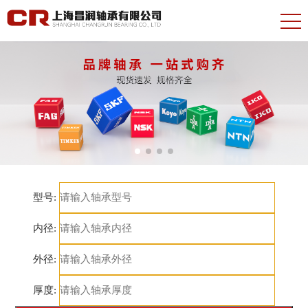
型号:
内径:
外径:
厚度: