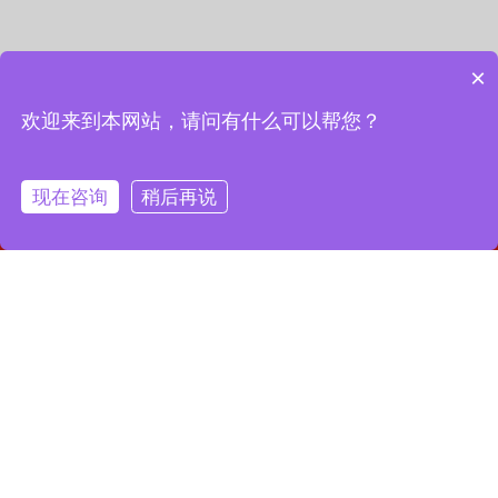
×
欢迎来到本网站，请问有什么可以帮您？
现在咨询
稍后再说
网站首页
联系我们
一键拨号
联系我们
13127856668
全国服务热线：
地址：上海市宝山区月罗路1116号8A9-10
邮箱：2364087039@qq.com
Copyright © 2023 上海昌润轴承有限公司
沪ICP备2023019003号-1