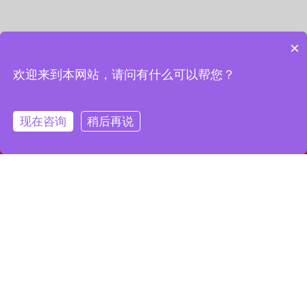
×
欢迎来到本网站，请问有什么可以帮您？
现在咨询
稍后再说
网站首页
联系我们
一键拨号
联系我们
13127856668
全国服务热线：
地址：上海市宝山区月罗路1116号8A9-10
邮箱：2364087039@qq.com
Copyright © 2023 上海昌润轴承有限公司
沪ICP备2023019003号-1